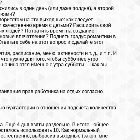
..
жились в один день (или даже полдня), а второй
тиями?
оритетом на эти выходные: как следует
и качественно время с детьми? Расширить свой
вых людей? Потратить время на создание
 новые впечатления? Поднять градус романтики в
тветьте себе на этот вопрос и сделайте этот
ия, расписание, меню, активности и т. д., и т. п. И
что нужно для того, чтобы субботнее утро
 начинаются именно с утра субботы — как вы
таивания прав работника на отдых согласно
ью бухгалтерии в отношении подсчёта количества
. Ещё 4 дня взяты раздельно. В итоге - общее
осталось использовать 10. Как нормальный
х, естественно, выбросив выходные (закон, мне