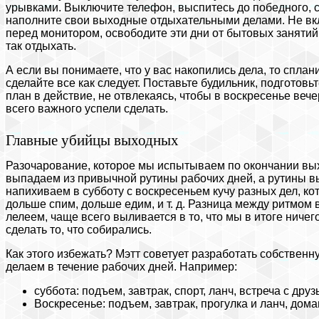
урывками. Выключите телефон, выспитесь до победного, сх
наполните свои выходные отдыхательными делами. Не вкл
перед монитором, освободите эти дни от бытовых занятий 
так отдыхать.
А если вы понимаете, что у вас накопились дела, то сплани
сделайте все как следует. Поставьте будильник, подготовь
план в действие, не отвлекаясь, чтобы в воскресенье вече
всего важного успели сделать.
Главные убийцы выходных
Разочарование, которое мы испытываем по окончании вых
выпадаем из привычной рутины рабочих дней, а рутины вы
напихиваем в субботу с воскресеньем кучу разных дел, ко
дольше спим, дольше едим, и т. д. Разница между ритмом
лелеем, чаще всего выливается в то, что мы в итоге ничего
сделать то, что собирались.
Как этого избежать? Мэтт советует разработать собственну
делаем в течение рабочих дней. Например:
суббота: подъем, завтрак, спорт, ланч, встреча с дру
Воскресенье: подъем, завтрак, прогулка и ланч, дома