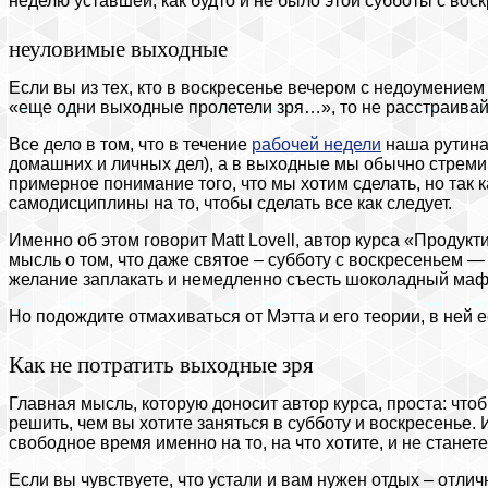
неделю уставшей, как будто и не было этой субботы с вос
неуловимые выходные
Если вы из тех, кто в воскресенье вечером с недоумением 
«еще одни выходные пролетели зря…», то не расстраивайт
Все дело в том, что в течение
рабочей недели
наша рутина 
домашних и личных дел), а в выходные мы обычно стремим
примерное понимание того, что мы хотим сделать, но так ка
самодисциплины на то, чтобы сделать все как следует.
Именно об этом говорит Matt Lovell, автор курса «Продук
мысль о том, что даже святое – субботу с воскресеньем 
желание заплакать и немедленно съесть шоколадный ма
Но подождите отмахиваться от Мэтта и его теории, в ней 
Как не потратить выходные зря
Главная мысль, которую доносит автор курса, проста: что
решить, чем вы хотите заняться в субботу и воскресенье. 
свободное время именно на то, на что хотите, и не станет
Если вы чувствуете, что устали и вам нужен отдых – отличн