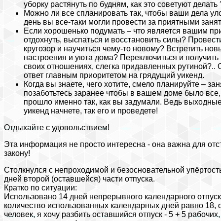
уборку растянуть по будням, как это советуют делать ?
Можно ли все спланировать так, чтобы ваши дела уло
день вы все-таки могли провести за приятными заня
Если хорошенько подумать – что является вашим при
отдохнуть, выспаться и восстановить силы? Провест
кругозор и научиться чему-то новому? Встретить но
настроения и уюта дома? Переключиться и получить
своих отношениях, слегка придавленных рутиной?.. О
ответ главным приоритетом на грядущий уикенд.
Когда вы знаете, чего хотите, смело планируйте – занят
позаботьтесь заранее чтобы в вашем доме было все, 
прошло именно так, как вы задумали. Ведь выходные
уикенд начнете, так его и проведете!
Отдыхайте с удовольствием!
Эта информация не просто интересна - она важна для отс
закону!
Столкнулся с непроходимой и безосновательной упёртост
дней второй (оставшейся) части отпуска.
Кратко по ситуации:
Использовано 14 дней непрерывного календарного отпуска
количество использованных календарных дней равно 18, 
человек, я хочу разбить оставшийся отпуск - 5 + 5 рабочи