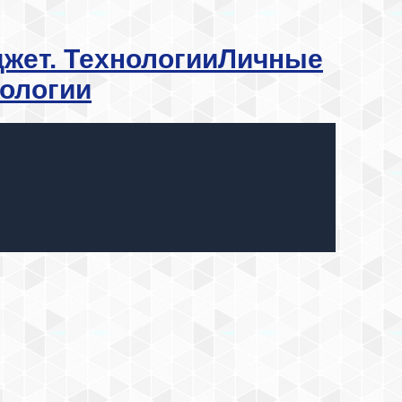
Личные
нологии