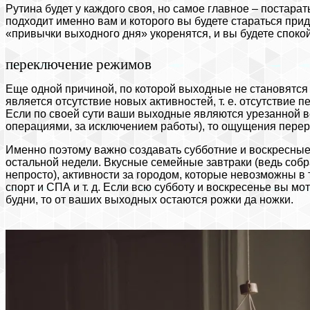
Рутина будет у каждого своя, но самое главное – постарат
подходит именно вам и которого вы будете стараться пр
«привычки выходного дня» укоренятся, и вы будете спокой
переключение режимов
Еще одной причиной, по которой выходные не становятс
является отсутствие новых активностей, т. е. отсутствие
Если по своей сути ваши выходные являются урезанной в
операциями, за исключением работы), то ощущения переры
Именно поэтому важно создавать субботние и воскресные 
остальной недели. Вкусные семейные завтраки (ведь собр
непросто), активности за городом, которые невозможны в 
спорт и СПА и т. д. Если всю субботу и воскресенье вы мот
будни, то от ваших выходных остаются рожки да ножки.