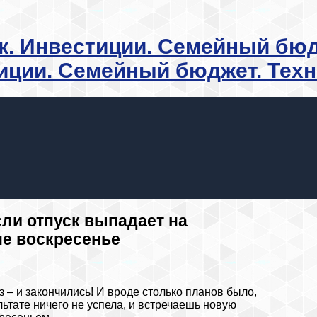
иции. Семейный бюджет. Тех
сли отпуск выпадает на
не воскресенье
з – и закончились! И вроде столько планов было,
зультате ничего не успела, и встречаешь новую