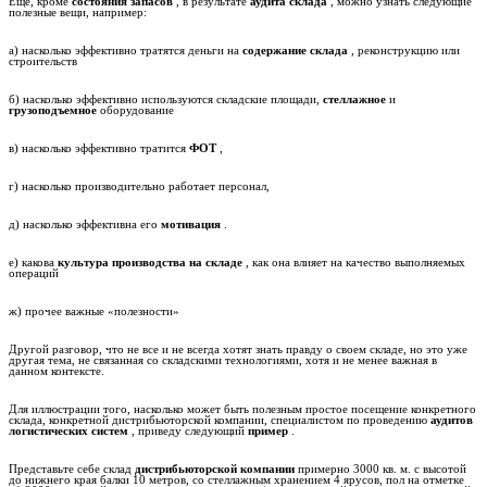
Еще, кроме
состояния запасов
, в результате
аудита склада
, можно узнать следующие
полезные вещи, например:
а) насколько эффективно тратятся деньги на
содержание склада
, реконструкцию или
строительств
б) насколько эффективно используются складские площади,
стеллажное
и
грузоподъемное
оборудование
в) насколько эффективно тратится
ФОТ
,
г) насколько производительно работает персонал,
д) насколько эффективна его
мотивация
.
е) какова
культура производства на складе
, как она влияет на качество выполняемых
операций
ж) прочее важные «полезности»
Другой разговор, что не все и не всегда хотят знать правду о своем складе, но это уже
другая тема, не связанная со складскими технологиями, хотя и не менее важная в
данном контексте.
Для иллюстрации того, насколько может быть полезным простое посещение конкретного
склада, конкретной дистрибьюторской компании, специалистом по проведению
аудитов
логистических систем
, приведу следующий
пример
.
Представьте себе склад
дистрибьюторской компании
примерно 3000 кв. м. с высотой
до нижнего края балки 10 метров, со стеллажным хранением 4 ярусов, пол на отметке