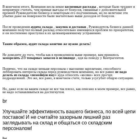
В конечном итоге, Компания несла некие
косвенные расходы
, которые было труднее и
неприятнее считать, чем прямые выгоды от бонусов, связанные с дополнительной
премией Руководителю бизнеса и некоторым его подчиненным, но по величине эти
убытки даже на поверхности были значительно выше доходов от бонусов.
После проведения
аудита склада
,
закупок и доставки
, Руководитель бизнеса данной
компании получил полный расклад относительно имеющихся проблем по приоритетам,
и он постепенно приступил к их целенаправленному устранению.
Таким образом, аудит склада конечно же нужно делать!
Не доводите до того, чтобы как в приведенном выше примере, вам пришлось
заморозить 2/3 товарных запасов в неликвиде
, идя на поводу у Контрагентов.
Понятно, что на складе меньше персонала с высокими зарплатами, способного
лоббировать интересы склада перед руководством компании, но все равно
не надо
делать из склада «помойную яму»
куда относить «косяки» всех прочих
подразделений. Это же, все рано, в конечном счете, только усугубит общую ситуацию.
Но, даже если на вашем складе не все так плохо, как описано в моем примере, все равно,
не надо останавливаться на достигнутом.
br
Улучшайте эффективность вашего бизнеса, по всей цепи
поставок! И не считайте зазорным лишний раз
заглядывать на склад и общаться со складским
персоналом!
br