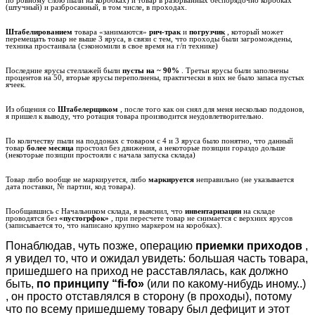
(штучный) и разбросанный, в том числе, в проходах.
Штабелированием
товара «занимаются»
рич-трак
и
погрузчик
, который может
перемещать товар не выше 3 яруса, в связи с тем, что проходы были загромождены,
техника простаивала (сэкономили в свое время на г/п технике)
Последние ярусы стеллажей были
пусты на ~ 90%
. Третьи ярусы были заполнены
процентов на 50, вторые ярусы переполнены, практически в них не было запаса пустых
ячеек.
Из общения со
Штабелерщиком
, после того как он снял для меня несколько поддонов,
я пришел к выводу, что ротация товара производится неудовлетворительно.
По количеству пыли на поддонах с товаром с 4 и 3 яруса было понятно, что данный
товар
более месяца
простоял без движения, а некоторые позиции гораздо дольше
(некоторые позиции простояли с начала запуска склада)
Товар либо вообще не маркируется, либо
маркируется
неправильно (не указывается
дата поставки, № партии, код товара).
Пообщавшись с Начальником склада, я выяснил, что
инвентаризации
на складе
проводятся без
«пустогрфок»
, при пересчете товар не снимается с верхних ярусов
(записывается то, что написано крупно маркером на коробках).
Понаблюдав, чуть позже, операцию
приемки приходов
,
я увидел то, что и ожидал увидеть: большая часть товара,
пришедшего на приход не расставлялась, как должно
быть,
по принципу “fi-fo»
(или по какому-нибудь иному..)
, он просто отставлялся в сторону (в проходы), потому
что по всему пришедшему товару был дефицит и этот