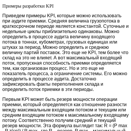
Примеры разработки KPI
Приведем примеры KPI, которые можно использовать
при аудите приемки. Средняя величина грузопотока в
краткосрочном периоде является константой. Суточные и
недельные циклы приблизительно одинаковы. Можно
определить в процессе аудита величину входящего
потока в тоннах, кубометрах, грузовых единицах или
штуках за период. Можно определить и среднюю
величину партий поставок. Это еще не KPI, тем более что
склад на это не влияет. А вот максимальный входящий
поток, пропускная способность приемки определяется
тем, как организован процесс. Но и это еще не
показатель процесса, а ограничение системы. Его можно
определить в процессе аудита. Достаточно
зафиксировать факты переполнения склада и
определить поток приемки в эти периоды.
Первым KPI может быть резерв мощности операции
приемки, который определяется как отношение разности
между максимальным входящим потоком и текущим или
средним входящим потоком к максимальному входящему
потоку. Соответственно получим средний и текущий
резерв мощности. Эта формула выглядит так: R = (P max
- P т(cp)) / P max , где R – резерв, P maх – максимальный