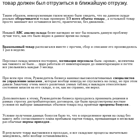
товар должен был отгрузиться в ближайшую отгрузку.
Таким образом, невооруженным глазом можно было увидеть, что на данном складе
реально
оборачивается
только примерно
1/3 всего объема товара
, а остальной товар
просто занимает все оставшееся место, практически, без движения..
Никакой
АВС анализ склада
белее наглядно не мог бы показать данную проблему
лучше того, как это было видно в данное время на складе.
Бракованный товар
располагался вместе с прочим, сбор и списание его производилось
1 раз в неделю.
Персонал склада менялся постоянно,
мотивация персонала
была «кривая», коллектива
как такового не было… люди работали от инвентаризации до инвентаризации и почти
все увольнялись каждые 3 месяца.
При всем при этом, Руководитель бизнеса нанимал высокооплачиваемых
специалистов
по управлению запасами
, которые вообще никогда не спускались на склад, но при этом
давали Заказчику очень много различных умных таблиц и выкладок относительно
состояния запасов на его складе, и он, как ни странно, им верил.
Дополнительно к этому, Руководителю бизнеса приходилось принимать решения в
рамках строгих дистрибьюторских договоров, где были предусмотрены жесткие
условия по выборке завышенных объемов товара под приятные
проценты бонусов
.
Условие получения данных бонусов было то, что в определенное время на склад без
какого либо согласованного плана прибывала партия товара, превышающая в несколько
раз обычные
нормы приходов
.
В результате товар выставлялся в проходах, и все складские процессы значительно
замедлялись, либо вообще останавливались.