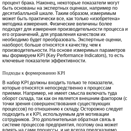
процент брака. Наконец, некоторые показатели могут
быть основаны на экспертных оценках, например по
десятибалльной шкале. Таким образом, измеримым
может быть практически все, как только «изобретена»
методика измерения. Физические величины более
подходят для измерения производительности процесса и
его ограничений, для управления качеством их
необходимо будет преобразовать. Экспертные оценки,
наоборот, больше относятся к качеству, чем к
производительности. На основе измеримых параметров
мы формируем KPI (Key Performance Indicators), то есть
ключевые показатели эффективности.
Подходы к формированию KPI
В набор KPI должны входить только те показатели,
которые относятся непосредственно к процессам
приемки. Например, не имеет смысла включать туда
оборот склада, так как он является внешним фактором (с
точки зрения совершенствования существующих
процессов) по отношению к складу. Осторожно следует
подходить и к KPI, используемым для мотивации
сотрудников. Это дополнительная обратная связь в
системе процессов предприятия, поэтому она может
влиять на сами процессы, и не всегда предсказуемо.