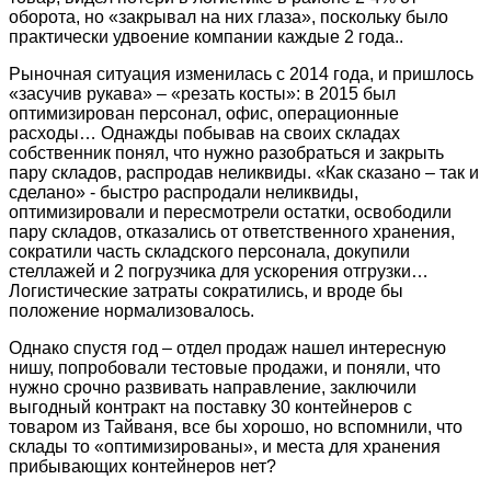
оборота, но «закрывал на них глаза», поскольку было
практически удвоение компании каждые 2 года..
Рыночная ситуация изменилась с 2014 года, и пришлось
«засучив рукава» – «резать косты»: в 2015 был
оптимизирован персонал, офис, операционные
расходы… Однажды побывав на своих складах
собственник понял, что нужно разобраться и закрыть
пару складов, распродав неликвиды. «Как сказано – так и
сделано» - быстро распродали неликвиды,
оптимизировали и пересмотрели остатки, освободили
пару складов, отказались от ответственного хранения,
сократили часть складского персонала, докупили
стеллажей и 2 погрузчика для ускорения отгрузки…
Логистические затраты сократились, и вроде бы
положение нормализовалось.
Однако спустя год – отдел продаж нашел интересную
нишу, попробовали тестовые продажи, и поняли, что
нужно срочно развивать направление, заключили
выгодный контракт на поставку 30 контейнеров с
товаром из Тайваня, все бы хорошо, но вспомнили, что
склады то «оптимизированы», и места для хранения
прибывающих контейнеров нет?