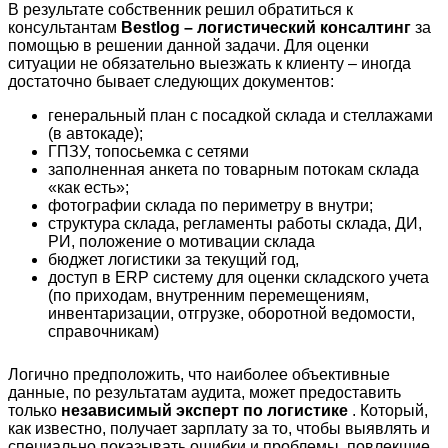
В результате собственник решил обратиться к
консультантам
Bestlog – логистический консалтинг
за
помощью в решении данной задачи. Для оценки
ситуации не обязательно выезжать к клиенту – иногда
достаточно бывает следующих документов:
генеральный план с посадкой склада и стеллажами
(в автокаде);
ГПЗУ, топосьемка с сетями
заполненная анкета по товарным потокам склада
«как есть»;
фотографии склада по периметру в внутри;
структура склада, регламенты работы склада, ДИ,
РИ, положение о мотивации склада
бюджет логистики за текущий год,
доступ в ERP систему для оценки складского учета
(по приходам, внутренним перемещениям,
инвентаризации, отгрузке, оборотной ведомости,
справочникам)
Логично предположить, что наиболее объективные
данные, по результатам аудита, может предоставить
только
независимый эксперт по логистике
. Который,
как известно, получает зарплату за то, чтобы выявлять и
специально показывать ошибки и проблемы, повлекшие