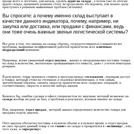
проще всего и логичнее, для начала, сделать
аудит на складе
, а потом уже по итогам
аудита склада, принимать решение стоит ли продолжать обследовать, или можно сразу
приступать к решению выявленных проблем (лечению).
Вы спросите: а почему именно склад выступает в
качестве данного индикатора, почему, например, ни
закупка или доставка, или продажи с финансами, ведь
они тоже очень важные звенья логистической системы?
Все дело в том, что именно на складе обычно, сосредоточиваются (сливаются) все
проблемы, вызванные неэффективной работой практически всех
ключевых
подразделений
компании.
Например, всеми уважаемый
отдел закупок
, заказал и скоординировал поставку товара
на склад в количестве, значительно превышающем его емкость, даже с учетом некоторых
резервов.
В результате, товар пришлось ставить в проходы между
стеллажами
, перекрыв доступ
к товару, который стоял на стеллажах и подлежал комплектации, и тем самым,
значительным образом, снизить скорость практически всех складских операций, и
соответственно, скорость и качество набора заказов.
Казалось бы, ошибка сделана в офисе специалистом по закупкам, который возможно на
складе
вообще ни разу не был, а проблема в результате, всплыла именно на складе.
Или, например,
отдел продаж
, который заказал определенное количество товара для
продажи отделу закупок.
Отел закупок обеспечил поставку в нужном объеме и в нужное время, а отдел продаж
не смог продать данный товар и он
«завис»
на складе и превратился в «
неликвид»
, или,
того хуже, в
«просрочку»
.