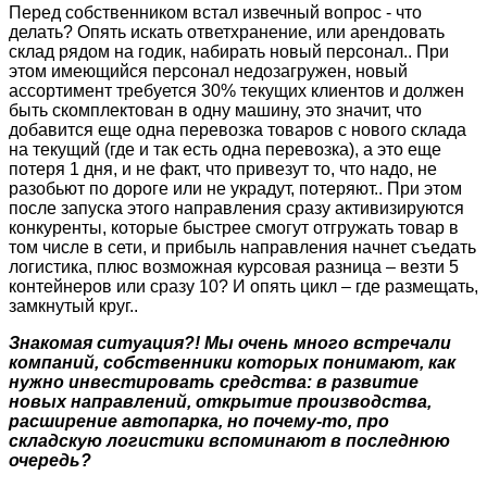
Перед собственником встал извечный вопрос - что
делать? Опять искать ответхранение, или арендовать
склад рядом на годик, набирать новый персонал.. При
этом имеющийся персонал недозагружен, новый
ассортимент требуется 30% текущих клиентов и должен
быть скомплектован в одну машину, это значит, что
добавится еще одна перевозка товаров с нового склада
на текущий (где и так есть одна перевозка), а это еще
потеря 1 дня, и не факт, что привезут то, что надо, не
разобьют по дороге или не украдут, потеряют.. При этом
после запуска этого направления сразу активизируются
конкуренты, которые быстрее смогут отгружать товар в
том числе в сети, и прибыль направления начнет съедать
логистика, плюс возможная курсовая разница – везти 5
контейнеров или сразу 10? И опять цикл – где размещать,
замкнутый круг..
Знакомая ситуация?! Мы очень много встречали
компаний, собственники которых понимают, как
нужно инвестировать средства: в развитие
новых направлений, открытие производства,
расширение автопарка, но почему-то, про
складскую логистики вспоминают в последнюю
очередь?