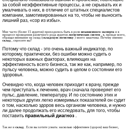
за собой неэффективные процессы, а не скрывать их и
умалчивать о них, в отличие от штатных специалистов
компании, замотивированных на то, чтобы не выносить
лишний раз, «сор из избы».
Мне часто (более 15 аудитов) приходилось быть в роли
независимого эксперта
и в
процессе проведения различного рода аудитов
логистических систем
, я, прежде всего,
обращал внимание на склад (
складскую логистику
) моего заказчика. Почему именно
склад
, спросите вы?
Потому что склад - это очень важный индикатор, по
которому, практически, без ошибки можно судить о
некоторых важных факторах, влияющих на
эффективность всего бизнеса, так же как, например, по
пульсу человека, можно судить в целом о состоянии его
здоровья.
Очевидно что, когда человек приходит к врачу, прежде
чем приступать к лечению, врач сначала проверяет его
пульс, давление, температуру. И по состоянию этих и
некоторых других легко измеримых показателей он судит
о том, насколько здоров весь организм человека, и нужно
ли далее продолжать его исследовать, для того, чтобы
поставить
правильный диагноз
.
Так же и
склад
. Если вы хотите узнать: насколько эффективен (здоров) ваш бизнес,