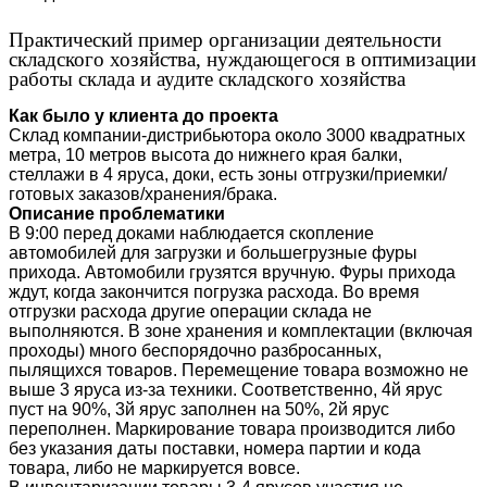
Практический пример организации деятельности
складского хозяйства, нуждающегося в оптимизации
работы склада и аудите складского хозяйства
Как было у клиента до проекта
Склад компании-дистрибьютора около 3000 квадратных
метра, 10 метров высота до нижнего края балки,
стеллажи в 4 яруса, доки, есть зоны отгрузки/приемки/
готовых заказов/хранения/брака.
Описание проблематики
В 9:00 перед доками наблюдается скопление
автомобилей для загрузки и большегрузные фуры
прихода. Автомобили грузятся вручную. Фуры прихода
ждут, когда закончится погрузка расхода. Во время
отгрузки расхода другие операции склада не
выполняются. В зоне хранения и комплектации (включая
проходы) много беспорядочно разбросанных,
пылящихся товаров. Перемещение товара возможно не
выше 3 яруса из-за техники. Соответственно, 4й ярус
пуст на 90%, 3й ярус заполнен на 50%, 2й ярус
переполнен. Маркирование товара производится либо
без указания даты поставки, номера партии и кода
товара, либо не маркируется вовсе.