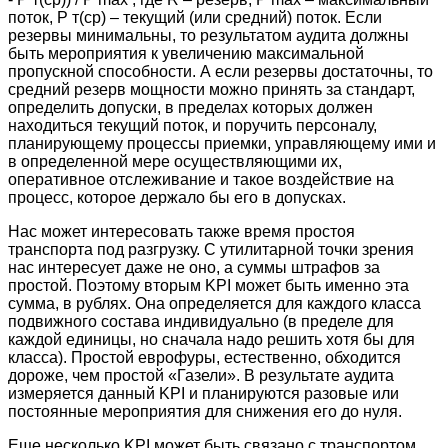
поток, P т(ср) – текущий (или средний) поток. Если
резервы минимальны, то результатом аудита должны
быть мероприятия к увеличению максимальной
пропускной способности. А если резервы достаточны, то
средний резерв мощности можно принять за стандарт,
определить допуски, в пределах которых должен
находиться текущий поток, и поручить персоналу,
планирующему процессы приемки, управляющему ими и
в определенной мере осуществляющими их,
оперативное отслеживание и такое воздействие на
процесс, которое держало бы его в допусках.
Нас может интересовать также время простоя
транспорта под разгрузку. С утилитарной точки зрения
нас интересует даже не оно, а суммы штрафов за
простой. Поэтому вторым KPI может быть именно эта
сумма, в рублях. Она определяется для каждого класса
подвижного состава индивидуально (в пределе для
каждой единицы, но сначала надо решить хотя бы для
класса). Простой еврофуры, естественно, обходится
дороже, чем простой «Газели». В результате аудита
измеряется данный KPI и планируются разовые или
постоянные мероприятия для снижения его до нуля.
Еще несколько KPI может быть связано с транспортом.