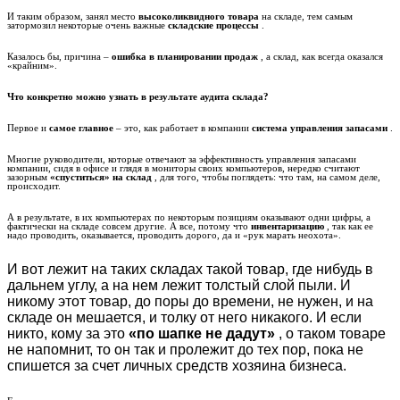
И таким образом, занял место
высоколиквидного товара
на складе, тем самым
затормозил некоторые очень важные
складские процессы
.
Казалось бы, причина –
ошибка в планировании продаж
, а склад, как всегда оказался
«крайним».
Что конкретно можно узнать в результате аудита склада?
Первое и
самое главное
– это, как работает в компании
система управления запасами
.
Многие руководители, которые отвечают за эффективность управления запасами
компании, сидя в офисе и глядя в мониторы своих компьютеров, нередко считают
зазорным
«спуститься» на склад
, для того, чтобы поглядеть: что там, на самом деле,
происходит.
А в результате, в их компьютерах по некоторым позициям оказывают одни цифры, а
фактически на складе совсем другие. А все, потому что
инвентаризацию
, так как ее
надо проводить, оказывается, проводить дорого, да и «рук марать неохота».
И вот лежит на таких складах такой товар, где нибудь в
дальнем углу, а на нем лежит толстый слой пыли. И
никому этот товар, до поры до времени, не нужен, и на
складе он мешается, и толку от него никакого. И если
никто, кому за это
«по шапке не дадут»
, о таком товаре
не напомнит, то он так и пролежит до тех пор, пока не
спишется за счет личных средств хозяина бизнеса.