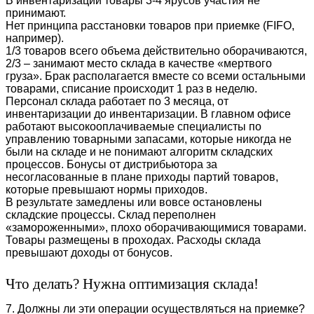
В инвентаризации товары 3-4 ярусов участия не
принимают.
Нет принципа расстановки товаров при приемке (FIFO,
например).
1/3 товаров всего объема действительно оборачиваются,
2/3 – занимают место склада в качестве «мертвого
груза». Брак располагается вместе со всеми остальными
товарами, списание происходит 1 раз в неделю.
Персонал склада работает по 3 месяца, от
инвентаризации до инвентаризации. В главном офисе
работают высокооплачиваемые специалисты по
управлению товарными запасами, которые никогда не
были на складе и не понимают алгоритм складских
процессов. Бонусы от дистрибьютора за
несогласованные в плане приходы партий товаров,
которые превышают нормы приходов.
В результате замедлены или вовсе остановлены
складские процессы. Склад переполнен
«замороженными», плохо оборачивающимися товарами.
Товары размещены в проходах. Расходы склада
превышают доходы от бонусов.
Что делать? Нужна оптимизация склада!
7. Должны ли эти операции осуществляться на приемке?