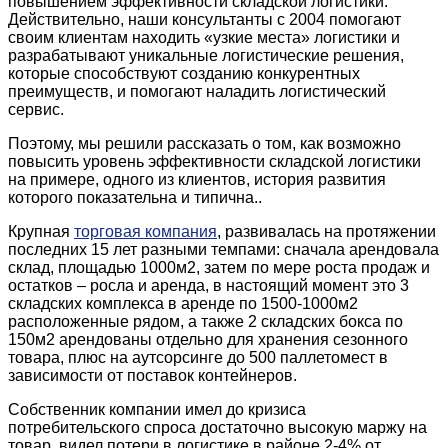
повышением эффективности складской логистики.
Действительно, наши консультанты с 2004 помогают
своим клиентам находить «узкие места» логистики и
разрабатывают уникальные логистические решения,
которые способствуют созданию конкурентных
преимуществ, и помогают наладить логистический
сервис.
Поэтому, мы решили рассказать о том, как возможно
повысить уровень эффективности складской логистики
на примере, одного из клиентов, история развития
которого показательна и типична..
Крупная
торговая компания
, развивалась на протяжении
последних 15 лет разными темпами: сначала арендовала
склад, площадью 1000м2, затем по мере роста продаж и
остатков – росла и аренда, в настоящий момент это 3
складских комплекса в аренде по 1500-1000м2
расположенные рядом, а также 2 складских бокса по
150м2 арендованы отдельно для хранения сезонного
товара, плюс на аутсорсинге до 500 паллетомест в
зависимости от поставок контейнеров.
Собственник компании имел до кризиса
потребительского спроса достаточно высокую маржу на
товар, видел потери в логистике в районе 2-4% от