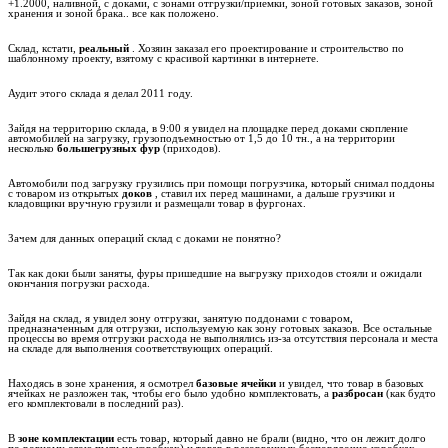
+1.2000, наливной, с доками, с зонами отгрузки/приемки, зоной готовых заказов, зоной
хранения и зоной брака.. все как положено.
Склад, кстати,
реальный
. Хозяин заказал его проектирование и строительство по
шаблонному проекту, взятому с красивой картинки в интернете.
Аудит этого склада я делал 2011 году.
Зайдя на территорию склада, в 9:00 я увидел на площадке перед доками скопление
автомобилей на загрузку, грузоподъемностью от 1,5 до 10 тн., а на территории
несколько
большегрузных фур
(приходов).
Автомобили под загрузку грузились при помощи погрузчика, который снимал поддоны
с товаром из открытых
доков
, ставил их перед машинами, а дальше грузчики и
кладовщики вручную грузили и размещали товар в фургонах.
Зачем для данных операций склад с доками не понятно?
Так как доки были заняты, фуры пришедшие на выгрузку приходов стояли и ожидали
окончания погрузки расхода.
Зайдя на склад, я увидел зону отгрузки, занятую поддонами с товаром,
предназначенным для отгрузки, используемую как зону готовых заказов. Все остальные
процессы во время отгрузки расхода не выполнялись из-за отсутствия персонала и места
на складе для выполнения соответствующих операций.
Находясь в зоне хранения, я осмотрел
базовые ячейки
и увидел, что товар в базовых
ячейках не разложен так, чтобы его было удобно комплектовать, а
разбросан
(как будто
его комплектовали в последний раз).
В
зоне комплектации
есть товар, который давно не брали (видно, что он лежит долго
по ровному слою пыли на коробках) и товар в разорванных беспорядочно коробках