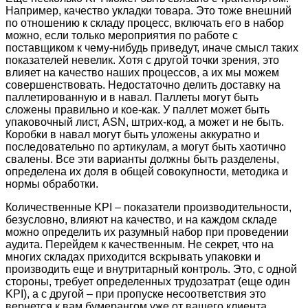
Например, качество укладки товара. Это тоже внешний
по отношению к складу процесс, включать его в набор
можно, если только мероприятия по работе с
поставщиком к чему-нибудь приведут, иначе смысл таких
показателей невелик. Хотя с другой точки зрения, это
влияет на качество наших процессов, а их мы можем
совершенствовать. Недостаточно делить доставку на
паллетированную и в навал. Паллеты могут быть
сложены правильно и кое-как. У паллет может быть
упаковочный лист, АSN, штрих-код, а может и не быть.
Коробки в навал могут быть уложены аккуратно и
последовательно по артикулам, а могут быть хаотично
свалены. Все эти варианты должны быть разделены,
определена их доля в общей совокупности, методика и
нормы обработки.
Количественные KPI – показатели производительности,
безусловно, влияют на качество, и на каждом складе
можно определить их разумный набор при проведении
аудита. Перейдем к качественным. Не секрет, что на
многих складах приходится вскрывать упаковки и
производить еще и внутритарный контроль. Это, с одной
стороны, требует определенных трудозатрат (еще один
KPI), а с другой – при пропуске несоответствия это
вернется к вам бумерангом уже от вашего клиента.