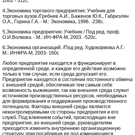
2002 - 512с.
4.Экономика торгового предприятия: Учебник для
торговых вузов./Гребнев А.И., Баженов Ю.К., Габриэлян
О.А., Горина Г.А. - М.: Экономика, 1996. -238с.
5.Экономика предприятия: Учебник / Под ред. проф.
О.И.Волкова. - М.: ИН-ФРА-М, 2003. -520с.
6.Экономика организаций. /Под ред. Худокормова А.Г.-
М.: ИНФРА-М, 2003- 160с
Любое предприятие находится и функционирует в
определенной среде, и каждое его действие возможно
только в том случае, если среда допускает его.
Предприятие находится в состоянии постоянного обмена
с внешней средой, обеспечивая тем самым себе
возможность выживания, так как внешняя среда служит
источником производственных ресурсов, необходимых
для формирования и поддержания производственного
потенциала. Факторы внешней среды являются
неконтролируемыми со стороны предприятия и его
служб. Под влиянием событий, происходящих вне
предприятия, во внешней среде, руководителям
приходится изменять внутреннюю организационную
структуру, приспосабливая ее под изменившиеся