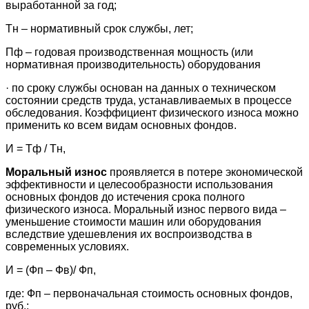
выработанной за год;
Тн – нормативный срок службы, лет;
Пф – годовая производственная мощность (или
нормативная производительность) оборудования
· по сроку службы основан на данных о техническом
состоянии средств труда, устанавливае­мых в процессе
обследования. Коэффициент физического износа можно
применить ко всем видам основных фондов.
И = Тф / Тн,
Моральный износ
проявляется в потере экономической
эффек­тивности и целесообразности использования
основных фондов до истечения срока полного
физического износа. Моральный износ первого вида –
уменьшение стоимости машин или оборудо­вания
вследствие удешевления их воспроизводства в
современных условиях.
И = (Фп – Фв)/ Фп,
где: Фп – первоначальная стоимость основных фондов,
руб.;