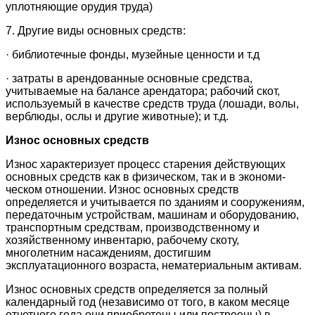
уплотняющие орудия труда)
7. Другие виды основных средств:
· библиотечные фонды, музейные ценности и т.д
· затраты в арендованные основные средства,
учитываемые на балансе арендатора; рабочий скот,
используемый в качестве средств труда (лошади, волы,
верблюды, ослы и другие животные); и т.д.
Износ основных средств
Износ характеризует процесс старения действующих
основных средств как в физическом, так и в экономи­
ческом отношении. Износ основных средств
определяется и учиты­вается по зданиям и сооружениям,
передаточным устройствам, машинам и оборудованию,
транспортным средствам, производст­венному и
хозяйственному инвентарю, рабочему скоту,
многолетним насаждениям, достигшим
эксплуатационного возраста, нематери­альным активам.
Износ основных средств определяется за полный
календарный год (независимо от того, в каком месяце
отчетного года они приобретены или построены) в