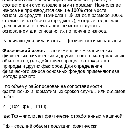
соответствии с установ­ленными нормами. Начисление
износа не производится свыше 100% стоимости
основных средств. Начисленный износ в размере 100%
стоимости на объекты (предметы), которые годны для
даль­нейшей эксплуатации, не может служить
основанием для списа­ния их по причине износа.
Различают два вида износа – физический и моральный.
Физический износ
– это изменение механических,
физических, химических и других свойств материальных
объектов под воздей­ствием процессов труда, сил
природы и других факторов. Для определения
физического износа основных фондов применяют два
метода расчета:
· по объему работ основан на сопоставимости
фактических и нормативных сроков службы или объемов
работ.
И= (Тф*Пф)/ (Тн*Пн),
где: Тф – число лет, фактически отработанных машиной;
Пф – средний объем продукции, фактически