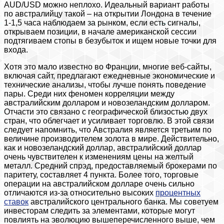
AUD/USD можно неплохо. Идеальный вариант работы
по австралийцу такой – на открытии Лондона в течение
1-1,5 часа наблюдаем за рынком, если есть сигналы,
открываем позиции, в начале американской сессии
подтягиваем стопы в безубыток и ищем новые точки для
входа.
Хотя это мало известно во Франции, многие веб-сайты,
включая сайт, предлагают ежедневные экономические и
технические анализы, чтобы лучше понять поведение
пары. Среди них феномен корреляции между
австралийским долларом и новозеландским долларом.
Отчасти это связано с географической близостью двух
стран, что облегчает и усиливает торговлю. В этой связи
следует напомнить, что Австралия является третьим по
величине производителем золота в мире. Действительно,
как и новозеландский доллар, австралийский доллар
очень чувствителен к изменениям цены на желтый
металл. Средний спрэд, предоставляемый брокерами по
паритету, составляет 4 пункта. Более того, торговые
операции на австралийском долларе очень сильно
отличаются из-за относительно высоких
процентных
ставок
австралийского центрального банка. Мы советуем
инвесторам следить за элементами, которые могут
повлиять на эволюцию вышеперечисленного выше, чем