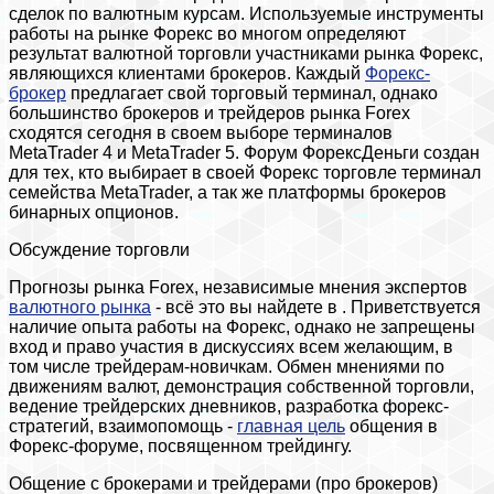
сделок по валютным курсам. Используемые инструменты
работы на рынке Форекс во многом определяют
результат валютной торговли участниками рынка Форекс,
являющихся клиентами брокеров. Каждый
Форекс-
брокер
предлагает свой торговый терминал, однако
большинство брокеров и трейдеров рынка Forex
сходятся сегодня в своем выборе терминалов
MetaTrader 4 и MetaTrader 5. Форум ФорексДеньги создан
для тех, кто выбирает в своей Форекс торговле терминал
семейства MetaTrader, а так же платформы брокеров
бинарных опционов.
Обсуждение торговли
Прогнозы рынка Forex, независимые мнения экспертов
валютного рынка
- всё это вы найдете в . Приветствуется
наличие опыта работы на Форекс, однако не запрещены
вход и право участия в дискуссиях всем желающим, в
том числе трейдерам-новичкам. Обмен мнениями по
движениям валют, демонстрация собственной торговли,
ведение трейдерских дневников, разработка форекс-
стратегий, взаимопомощь -
главная цель
общения в
Форекс-форуме, посвященном трейдингу.
Общение с брокерами и трейдерами (про брокеров)