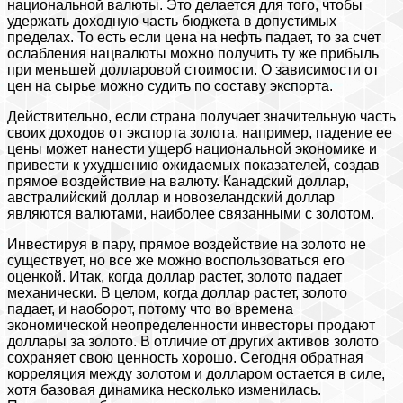
национальной валюты. Это делается для того, чтобы
удержать доходную часть бюджета в допустимых
пределах. То есть если цена на нефть падает, то за счет
ослабления нацвалюты можно получить ту же прибыль
при меньшей долларовой стоимости. О зависимости от
цен на сырье можно судить по составу экспорта.
Действительно, если страна получает значительную часть
своих доходов от экспорта золота, например, падение ее
цены может нанести ущерб национальной экономике и
привести к ухудшению ожидаемых показателей, создав
прямое воздействие на валюту. Канадский доллар,
австралийский доллар и новозеландский доллар
являются валютами, наиболее связанными с золотом.
Инвестируя в пару, прямое воздействие на золото не
существует, но все же можно воспользоваться его
оценкой. Итак, когда доллар растет, золото падает
механически. В целом, когда доллар растет, золото
падает, и наоборот, потому что во времена
экономической неопределенности инвесторы продают
доллары за золото. В отличие от других активов золото
сохраняет свою ценность хорошо. Сегодня обратная
корреляция между золотом и долларом остается в силе,
хотя базовая динамика несколько изменилась.