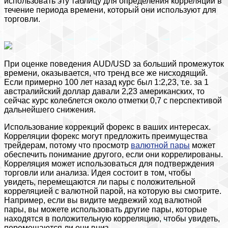
использовать эту таблицу для определения корреляций в
течение периода времени, который они используют для
торговли.
При оценке поведения AUD/USD за больший промежуток
времени, оказывается, что тренд все же нисходящий.
Если примерно 100 лет назад курс был 1:2,23, т.е. за 1
австралийский доллар давали 2,23 американских, то
сейчас курс колеблется около отметки 0,7 с перспективой
дальнейшего снижения.
Использование коррекций форекс в ваших интересах.
Корреляции форекс могут предложить преимущества
трейдерам, потому что просмотр
валютной пары
может
обеспечить понимание другого, если они коррелированы.
Корреляция может использоваться для подтверждения
торговли или анализа. Идея состоит в том, чтобы
увидеть, перемещаются ли пары с положительной
корреляцией с валютной парой, на которую вы смотрите.
Например, если вы видите медвежий ход валютной
пары, вы можете использовать другие пары, которые
находятся в положительную корреляцию, чтобы увидеть,
перемещаются ли они вниз.