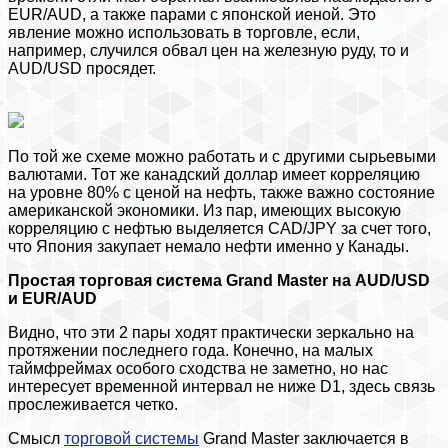
EUR/AUD, а также парами с японской иеной. Это
явление можно использовать в торговле, если,
например, случился обвал цен на железную руду, то и
AUD/USD просядет.
По той же схеме можно работать и с другими сырьевыми
валютами. Тот же канадский доллар имеет корреляцию
на уровне 80% с ценой на нефть, также важно состояние
американской экономики. Из пар, имеющих высокую
корреляцию с нефтью выделяется CAD/JPY за счет того,
что Япония закупает немало нефти именно у Канады.
Простая торговая система Grand Master на AUD/USD
и EUR/AUD
Видно, что эти 2 пары ходят практически зеркально на
протяжении последнего года. Конечно, на малых
таймфреймах особого сходства не заметно, но нас
интересует временной интервал не ниже D1, здесь связь
прослеживается четко.
Смысл
торговой системы
Grand Master заключается в