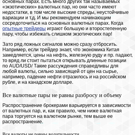
основных парах. Есть много других так называемых
«экзотических» валютных пар, но они часто имеют
недостатки, в том числе высокие спреды, неустойчивые
вариации и т.д. И мы рекомендуем начинающим
сосредоточиться на основных валютных парах. Когда
опытные трейдеры
играют большую и второстепенную
пару, чтобы избежать слишком экзотических пар!
Зато ряд ложных сигналов можно сразу отбросить.
Например, если трейдер знает, что экономика Китая
замедляется, цены на нефть, железную руду и пр. падают,
то вряд ли стоит пытаться открывать длинные позиции
по AUD/USD/ Такие рассуждения справедливы для
любой валюты, сильно зависящей от цен на сырье,
например, падение нефти отразилось и на российском
рубле, и на канадском долларе.
Все валютные пары не равны разбросу и объему
Распространение брокерами варьируется в зависимости
от валютных пар, и, как правило, чем ниже валютная
пара торгуется на валютном рынке, тем выше ее
распространение.
Все валюты не равны волатильности