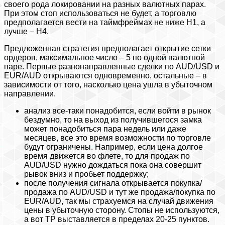
своего рода локировании на разных валютных парах.
При этом стоп использоваться не будет, а торговлю
предполагается вести на таймфреймах не ниже H1, а
лучше – H4.
Предложенная стратегия предполагает открытие сетки
ордеров, максимальное число – 5 по одной валютной
паре. Первые разнонаправленные сделки по AUD/USD и
EUR/AUD открываются одновременно, остальные – в
зависимости от того, насколько цена ушла в убыточном
направлении.
анализ все-таки понадобится, если войти в рынок
бездумно, то на выход из получившегося замка
может понадобиться пара недель или даже
месяцев, все это время возможности по торговле
будут ограничены. Например, если цена долгое
время движется во флете, то для продаж по
AUD/USD нужно дождаться пока она совершит
рывок вниз и пробьет поддержку;
после получения сигнала открывается покупка/
продажа по AUD/USD и тут же продажа/покупка по
EUR/AUD, так мы страхуемся на случай движения
цены в убыточную сторону. Стопы не используются,
а вот ТР выставляется в пределах 20-25 пунктов.