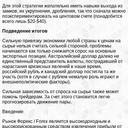
Для этой стратегии желательно иметь навыки выхода из
замков, их укрупнения, дробления, так что сначала можно
поэкспериментировать на центовом счете (понадобится
всего лишь $20-$40).
Подведение итогов
Сильную привязку экономики любой страны к ценам на
сырье нельзя считать сильной стороной, проблемы
начинаются как только снижается спрос на основные
экспортные позиции. Австралийский доллар далеко не
единственный представитель валюты, пострадавшей от
нарастания кризисных явлений в наше время,
российский рубль и канадский доллар постигла та же
участь (хотя в случае с рублем немалую роль играют и
внешнеполитические факторы).
Сильная зависимость от спроса на сырье также может
помочь трейдерам. За счет этого становится легче
прогнозировать движение пары.
Введение
Рынок Форекс / Forex является высокодоходным и
высокорискованным средством извлечения прибыли от