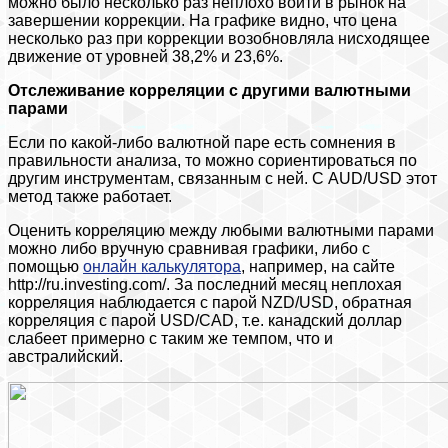
можно было несколько раз неплохо войти в рынок на
завершении коррекции. На графике видно, что цена
несколько раз при коррекции возобновляла нисходящее
движение от уровней 38,2% и 23,6%.
Отслеживание корреляции с другими валютными
парами
Если по какой-либо валютной паре есть сомнения в
правильности анализа, то можно сориентироваться по
другим инструментам, связанным с ней. С AUD/USD этот
метод также работает.
Оценить корреляцию между любыми валютными парами
можно либо вручную сравнивая графики, либо с
помощью
онлайн калькулятора
, например, на сайте
http://ru.investing.com/. За последний месяц неплохая
корреляция наблюдается с парой NZD/USD, обратная
корреляция с парой USD/CAD, т.е. канадский доллар
слабеет примерно с таким же темпом, что и
австралийский.