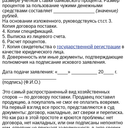
размере учетной ставки банковского процента. Размер
процентов за пользование чужими денежными
средствами составляет ________________
(значение)
рублей.
На основании изложенного, руководствуясь ст.ст. 3.
Копия договора поставки.
4. Копии спецификаций.
5. Выписка из лицевого счета.
6. Расчет процентов.
7. Копия свидетельства о
государственной регистрации
в
качестве юридического лица.
8. Доверенность или иные документы, подтверждающие
полномочия на подписание искового заявления.
Дата подачи заявления: «____» __________ 20____ г.
_____________________
(подпись) (Ф.И.О.)
Это самый распространенный вид хозяйственных
споров — по договору поставки. Продавец поставил
продукцию, а покупатель не смог ее оплатить вовремя.
На первый взгляд все просто, представляются в суд
документы: договор, накладные, акт сверки и переписка.
Но как раз в этой простоте и кроются проблемы: нет
договора, нет накладных, или они подписаны непонятно
кем, ответчик не признает задолженность в акте сверки.