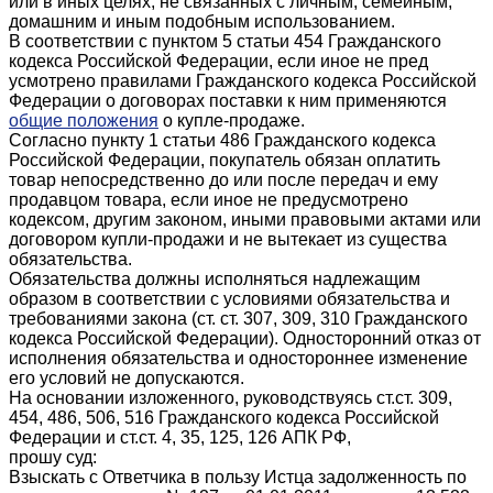
или в иных целях, не связанных с личным, семейным,
домашним и иным подобным использованием.
В соответствии с пунктом 5 статьи 454 Гражданского
кодекса Российской Федерации, если иное не пред
усмотрено правилами Гражданского кодекса Российской
Федерации о договорах поставки к ним применяются
общие положения
о купле-продаже.
Согласно пункту 1 статьи 486 Гражданского кодекса
Российской Федерации, покупатель обязан оплатить
товар непосредственно до или после передач и ему
продавцом товара, если иное не предусмотрено
кодексом, другим законом, иными правовыми актами или
договором купли-продажи и не вытекает из существа
обязательства.
Обязательства должны исполняться надлежащим
образом в соответствии с условиями обязательства и
требованиями закона (ст. ст. 307, 309, 310 Гражданского
кодекса Российской Федерации). Односторонний отказ от
исполнения обязательства и одностороннее изменение
его условий не допускаются.
На основании изложенного, руководствуясь ст.ст. 309,
454, 486, 506, 516 Гражданского кодекса Российской
Федерации и ст.ст. 4, 35, 125, 126 АПК РФ,
прошу суд:
Взыскать с Ответчика в пользу Истца задолженность по