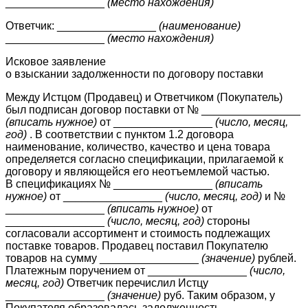
________________
(место нахождения)
Ответчик: ________________
(наименование)
________________
(место нахождения)
Исковое заявление
о взыскании задолженности по договору поставки
Между Истцом (Продавец) и Ответчиком (Покупатель)
был подписан договор поставки от № ________________
(вписать нужное)
от ________________
(число, месяц,
год)
. В соответствии с пунктом 1.2 договора
наименование, количество, качество и цена товара
определяется согласно спецификации, прилагаемой к
договору и являющейся его неотъемлемой частью.
В спецификациях № ________________
(вписать
нужное)
от ________________
(число, месяц, год)
и №
________________
(вписать нужное)
от
________________
(число, месяц, год)
стороны
согласовали ассортимент и стоимость подлежащих
поставке товаров. Продавец поставил Покупателю
товаров на сумму ________________
(значение)
рублей.
Платежным поручением от ________________
(число,
месяц, год)
Ответчик перечислил Истцу
________________
(значение)
руб. Таким образом, у
Покупателя образовалась задолженность