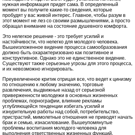
нужная информация придет сама. В определенный
момент вы получите какие-то сведения, которые
пробудят у вас живой интерес. Главное, чтобы разум в
этот момент не лез со своими размышлениями, а просто
обращал внимание на состояние душевного комфорта.
Это нелегкое решение - это требует усилий и
настойчивости, что нелегко для молодого человека.
Вышеизложенное видение процесса самообразования
должно быть охарактеризовано как позитивное и
конструктивное. Однако это не единственное видение.
Существуют также серьезные угрозы для этого процесса,
и их невозможно игнорировать.
Преувеличенное критик отрицая все, что ведет к цинизму
по отношению к любому значению, торговые
развлечения, выдвижные назад от серьезной
приверженности молодежи в основных жизненных
проблемах, порнографии, влияние рекламы
углубляющейся тенденции избегать усилий и
изнурительную работы над собой, потребительство,
пристрастий, мимолетные отношения не приводят начать
брак и семью, изнасилование. Вышеупомянутые
проблемы воспитания молодого человека для
выполнения ответственных жизненных функций,