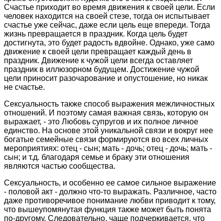
Счастье приходит во время движения к своей цели. Если
человек находится на своей стезе, тогда он испытывает
счастье уже сейчас, даже если цель еще впереди. Тогда
жизнь превращается в праздник. Когда цель будет
достигнута, это будет радость вдвойне. Однако, уже само
движение к своей цели превращает каждый день в
праздник. Движение к чужой цели всегда оставляет
праздник в иллюзорном будущем. Достижение чужой
цели приносит разочарование и опустошение, но никак
не счастье.
Сексуальность также способ выражения межличностных
отношений. И поэтому самая важная связь, которую он
выражает, - это Любовь супругов и их полное личное
единство. На основе этой уникальной связи и вокруг нее
богатые семейные связи формируются во всех личных
мероприятиях: отец - сын; мать - дочь; отец - дочь; мать -
сын; и т.д. благодаря семье и браку эти отношения
являются частью сообщества.
Сексуальность, и особенно ее самое сильное выражение
- половой акт - должно что-то выражать. Различное, часто
даже противоречивое понимание любви приводит к тому,
что вышеупомянутая функция также может быть понята
по-другому. Следовательно, чаще подчеркивается, что