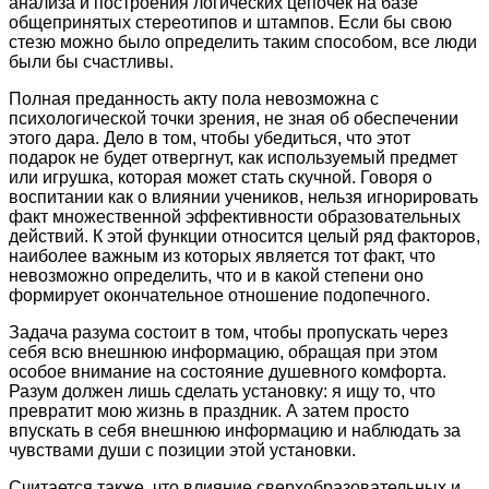
анализа и построения логических цепочек на базе
общепринятых стереотипов и штампов. Если бы свою
стезю можно было определить таким способом, все люди
были бы счастливы.
Полная преданность акту пола невозможна с
психологической точки зрения, не зная об обеспечении
этого дара. Дело в том, чтобы убедиться, что этот
подарок не будет отвергнут, как используемый предмет
или игрушка, которая может стать скучной. Говоря о
воспитании как о влиянии учеников, нельзя игнорировать
факт множественной эффективности образовательных
действий. К этой функции относится целый ряд факторов,
наиболее важным из которых является тот факт, что
невозможно определить, что и в какой степени оно
формирует окончательное отношение подопечного.
Задача разума состоит в том, чтобы пропускать через
себя всю внешнюю информацию, обращая при этом
особое внимание на состояние душевного комфорта.
Разум должен лишь сделать установку: я ищу то, что
превратит мою жизнь в праздник. А затем просто
впускать в себя внешнюю информацию и наблюдать за
чувствами души с позиции этой установки.
Считается также, что влияние сверхобразовательных и