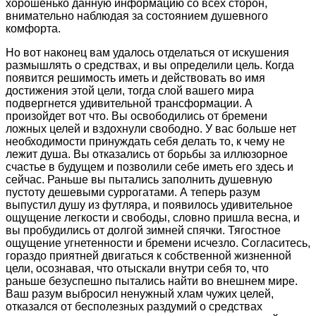
хорошенько данную информацию со всех сторон,
внимательно наблюдая за состоянием душевного
комфорта.
Но вот наконец вам удалось отделаться от искушения
размышлять о средствах, и вы определили цель. Когда
появится решимость иметь и действовать во имя
достижения этой цели, тогда слой вашего мира
подвергнется удивительной трансформации. А
произойдет вот что. Вы освободились от бремени
ложных целей и вздохнули свободно. У вас больше нет
необходимости принуждать себя делать то, к чему не
лежит душа. Вы отказались от борьбы за иллюзорное
счастье в будущем и позволили себе иметь его здесь и
сейчас. Раньше вы пытались заполнить душевную
пустоту дешевыми суррогатами. А теперь разум
выпустил душу из футляра, и появилось удивительное
ощущение легкости и свободы, словно пришла весна, и
вы пробудились от долгой зимней спячки. Тягостное
ощущение угнетенности и бремени исчезло. Согласитесь,
гораздо приятней двигаться к собственной жизненной
цели, осознавая, что отыскали внутри себя то, что
раньше безуспешно пытались найти во внешнем мире.
Ваш разум выбросил ненужный хлам чужих целей,
отказался от бесполезных раздумий о средствах