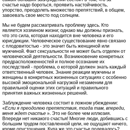
счастье надо бороться, проявить настойчивость,
упорство, преодолеть множество препятствий, в общем,
завоевать свое место под солнцем.
Мы не будем рассматривать проблему здесь. Кто
является хозяином жизни; однако мы должны признать,
что это сила, которая находится вне человека и его
юрисдикции. Человеческое существование явно связано
с плодовитостью - это значит быть женщиной или
мужчиной. Факт сексуальности не может быть отделен от
человеческой деятельности. Возникновение конкретных
предрасположенностей и полное осознание их
последствий - проблема, о которой должен знать каждый
ответственный человек. Знание реакции мужчины и
женщины в конкретных жизненных ситуациях с особенно
высокой эмоциональной нагрузкой незаменим для
правильной оценки этих ситуаций и правильного
принятия важных жизненных решений.
Заблуждение человека состоит в ложном убеждении:
«
Если я преодолею препятствия, тогда там, впереди,
меня ждет счастье
». Это не более чем иллюзия.
Впереди нет никакого счастья! Многие люди, добившись с
большим трудом поставленной цели, не ощущают ничего,
кроме опустошения. Куда же это счастье подевалось?