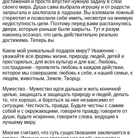
достижения и просто впустил нужную задачу в слой
своего мира. Душа сама выбрала игрушку и от радости
запрыгала и захлопала в ладошки. Вы взломали ложный
стереотип и позволили себе иметь, несмотря на мнимую
недоступность цели. Поэтому перед вами распахнулись
двери, которые раньше были закрыты. Тут и разум
наконец осознал, что цель действительно реально
достижима. Теперь вы
Каков мой уникальный подарок миру? Уважение -
уважайте все формы жизни, природу, людей, детей и
престарелых, для всех культур и для вас. Любовь,
сострадание - проявлять любовь в каждом действии,
которое мы совершаем: любовь к себе, к нашей семье, к
людям, животным, Земле, Творцу.
Мужество - Мужество идти дальше и жить конечной
целью, защищать и защищать природу и людей, делать
то, что хорошо, и бороться за нее независимо от
ситуации. Честность, правда. Будьте честны с самим
собой и с окружающими, говорите правду, говорите от
души, будьте искренни, говорите слова, ведущие к
лучшему миру.
Многие считают, что суть существования заключается в