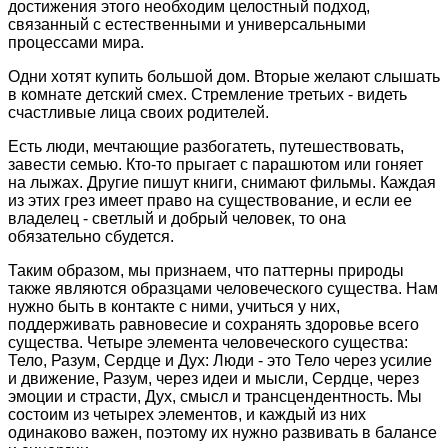
достижения этого необходим целостный подход,
связанный с естественными и универсальными
процессами мира.
Одни хотят купить большой дом. Вторые желают слышать
в комнате детский смех. Стремление третьих - видеть
счастливые лица своих родителей.
Есть люди, мечтающие разбогатеть, путешествовать,
завести семью. Кто-то прыгает с парашютом или гоняет
на лыжах. Другие пишут книги, снимают фильмы. Каждая
из этих грез имеет право на существование, и если ее
владелец - светлый и добрый человек, то она
обязательно сбудется.
Таким образом, мы признаем, что паттерны природы
также являются образцами человеческого существа. Нам
нужно быть в контакте с ними, учиться у них,
поддерживать равновесие и сохранять здоровье всего
существа. Четыре элемента человеческого существа:
Тело, Разум, Сердце и Дух: Люди - это Тело через усилие
и движение, Разум, через идеи и мысли, Сердце, через
эмоции и страсти, Дух, смысл и трансцендентность. Мы
состоим из четырех элементов, и каждый из них
одинаково важен, поэтому их нужно развивать в балансе