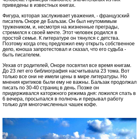
приведены в известных книгах.
Фигура, которая заслуживает уважения, - французский
писатель Оноре де Бальзак. Он был неутомимым
тружеником, и, несмотря на жизненные преграды,
стремился к своей мечте. Этот человек родился в
простой семье. К литературе он тянулся с детства.
Поэтому когда отец предложил ему открыть собственное
дело, юноша запротестовал и сказал, что его судьба -
быть писателем.
Уехав от родителей, Оноре посвятил все время книгам.
До 23 лет его библиография насчитывала 23 тома. Вот
только все они не имели цены в мире литературы. Но
мнения критиков были ему не важны. Бальзак продолжал
писать по 30-40 страниц в день. Позже он
придерживался каторжного режима дня: ложился спать в
6 вечера, просыпался в полночь и прерывал работу
только для многочисленных чашек кофе.