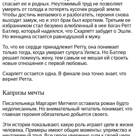
спасает ее и родных. Неутомимый труд не позволяет
умереть от голода и потерять кусочек родной земли.
Чтобы достичь желаемого и разбогатеть, героиня снова
выходит замуж, но и этот брак был коротким. Третьим ее
избранником стал безумно влюбленный в нее богач Ретт
Батлер, который надеялся, что Скарлетт забудет о Эшли.
Но женщина остается равнодушной к мужу.
То, что ее сердце принадлежит Ретту, она понимает
только тогда, когда умирает супруга Уилкса. Но Батлер
решает покинуть жену, тем самым не мешая ей строить
новые отношения с первой любовью.
Скарлетт остается одна. В финале она точно знает, что
вернет Ретта.
Капризы мечты
Писательница Маргарет Митчелл оставила роман будто
недописанным. Но внимательный читатель понимает, что
главная героиня обязательно добьется своего.
Эти истории показывают, какую роль играют цели в жизни
человека. Примеры имеют общие моменты: упрямство и
неутомимый труд. Все герои уверенно шли к своей цели