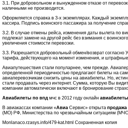
3.1. При добровольном и вынужденном отказе от перевоз
наличными не производится.
Оформляется справка в 3-х экземплярах. Каждый экземпл
кассира. Подпись воинского пассажира за получение справ
3.2. В случае отмены рейса, изменения даты вылета по в
подлежат замене на другой рейс без взимания с воинског
увеличения стоимости перевозки.
3.3. Разрешается добровольный обмен/возврат согласно 
тарифа, действующего на момент изменения, и штрафные
Авиапутешествия стали популарнее, чем прежде. Авиапер
определенной периодичностью предлагают билеты на сам
авиаперевозчикам снизить цены на авиабилеты. Но, исти
стали продавать через интернет. Сумма, которую Вы види
компании автоматически включают в бронирование страхо
Авиабилеты
по
впд
мчс в 2012 году онлайн
авиабилет
В авиакассах компании «
Авиа
Сервис» открыта
продажа
(МО) РФ, Министерства по чрезвычайным ситуациям (МЧС
Monlanaco.rzasys.info/479-kat.html Сохраненная копия