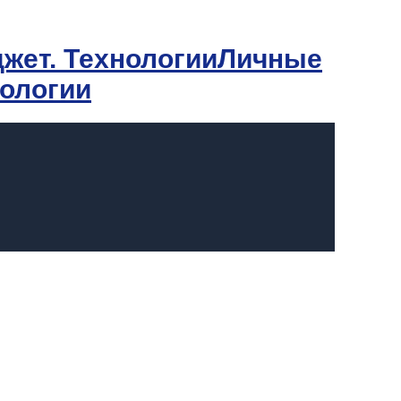
Личные
нологии