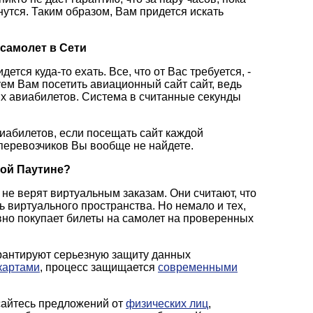
утся. Таким образом, Вам придется искать
самолет в Сети
тся куда-то ехать. Все, что от Вас требуется, -
ем Вам посетить авиационный сайт сайт, ведь
их авиабилетов. Система в считанные секунды
виабилетов, если посещать сайт каждой
перевозчиков Вы вообще не найдете.
ной Паутине?
 не верят виртуальным заказам. Они считают, что
 виртуального пространства. Но немало и тех,
вно покупает билеты на самолет на проверенных
рантируют серьезную защиту данных
картами
, процесс защищается
современными
асайтесь предложений от
физических лиц
,