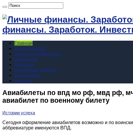
финансы. Заработок. Инвест
Главная
Кредитование
Денежные переводы
Заработок
Финансы
Семейный бюджет
Технологии
Бренды
Авиабилеты по впд мо рф, мвд рф, м
авиабилет по военному билету
Истории успеха
Сегодня оформление авиабилетов возможно и по воински
аббревиатуре именуются ВПД.