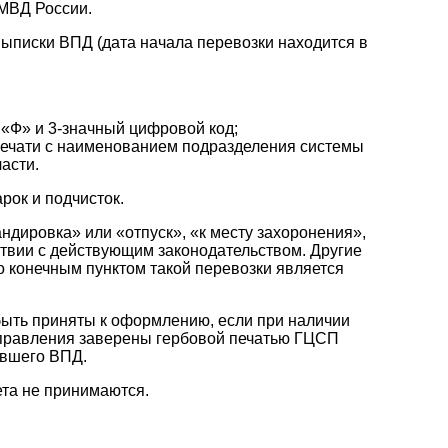
 МВД России.
выписки ВПД (дата начала перевозки находится в
«Ф» и 3-значный цифровой код;
 печати с наименованием подразделения системы
асти.
рок и подчисток.
ндировка» или «отпуск», «к месту захоронения»,
ствии с действующим законодательством. Другие
то конечным пунктом такой перевозки является
 быть приняты к оформлению, если при наличии
справления заверены гербовой печатью ГЦСП
авшего ВПД.
та не принимаются.