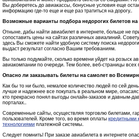
Вы доберетесь до авиакассы, бонусные условия еще остан
информацию где-то еще и еще раз тратиться на дорогу..
Возможные варианты подбора недорогих билетов на 
Отныне, дабы найти авиабилет в интернете, больше не приде
сопоставить цены на сайтах различных авиалиний. Совету
здесь Вы сможете найти удобную систему поиска недорог
выдаст результат согласно Вашим требованиям.
Вы только подумайте, сколько времени уйдет на розыск а
авиакомпании по очереди. Тем более, веб-страницы всех 
Опасно ли заказывать билеты на самолет во Всемир
Как бы то ни было, немалое количество людей по сей день
лучше и надежнее все покупать в реальном мире, опасаясь
кто прекрасно понял выгоды онлайн-заказов и давным-да
порталах..
Современные сайты, осуществляя торговлю билетами, га
пользователей. Кроме того, во время оплаты
кредитными 
технологиями
платежной системы.
Следует помнить! При заказе авиабилета в интернете оп