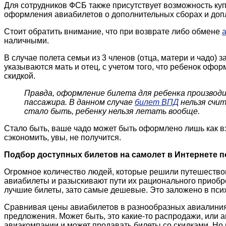
Для сотрудников ФСБ также присутствует возможность куп
оформления авиабилетов о дополнительных сборах и допла
Стоит обратить внимание, что при возврате либо обмене
наличными.
В случае полета семьи из 3 членов (отца, матери и чадо)
указываются мать и отец, с учетом того, что ребенок офо
скидкой.
Правда, оформление билета для ребенка производи
пассажира. В данном случае
билет ВПД
нельзя счи
стало быть, ребенку нельзя летать вообще.
Стало быть, ваше чадо может быть оформлено лишь как вз
сэкономить, увы, не получится.
Подбор доступных билетов на самолет в Интернете п
Огромное количество людей, которые решили путешествова
авиабилеты и разыскивают пути их рационального приобре
лучшие билеты, зато самые дешевые. Это заложено в псих
Сравнивая цены авиабилетов в разнообразных авиалиния
предложения. Может быть, это какие-то распродажи, или а
авиакомпании и может продавать билеты со скидками. Но ни