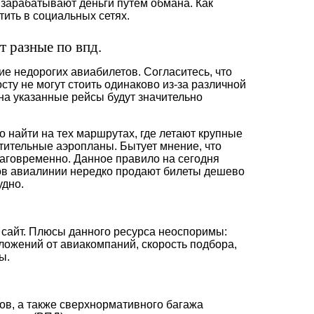
 зарабатывают деньги путем обмана. Как
ить в социальных сетях.
 разные по впд.
ие недорогих авиабилетов. Согласитесь, что
сту не могут стоить одинаково из-за различной
на указанные рейсы будут значительно
о найти на тех маршрутах, где летают крупные
тительные аэропланы. Бытует мнение, что
лаговременно. Данное правило на сегодня
нтов авиалинии нередко продают билеты дешево
удно.
а сайт. Плюсы данного ресурса неоспоримы:
ложений от авиакомпаний, скорость подбора,
ы.
ов, а также сверхнормативного багажа