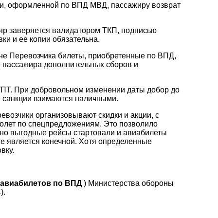
ки, оформленной по ВПД МВД, пассажиру возврат
яр заверяется валидатором ТКП, подписью
ки и ее копии обязательна.
ине Перевозчика билеты, приобретенные по ВПД,
о пассажира дополнительных сборов и
УПТ. При добровольном изменении даты добор до
 санкции взимаются наличными.
евозчики организовывают скидки и акции, с
олет по спецпредложениям. Это позволило
нно выгодные рейсы стартовали и авиабилеты
те является конечной. Хотя определенные
вку.
ы
авиабилетов
по
ВПД
) Министерства обороны
).