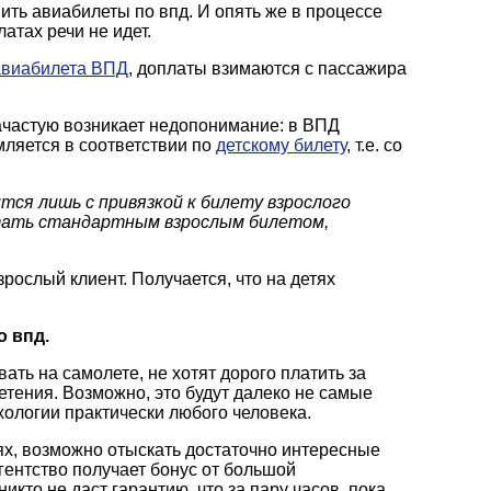
ить авиабилеты по впд. И опять же в процессе
тах речи не идет.
авиабилета ВПД
, доплаты взимаются с пассажира
 зачастую возникает недопонимание: в ВПД
рмляется в соответствии по
детскому билету
, т.е. со
тся лишь с привязкой к билету взрослого
тать стандартным взрослым билетом,
рослый клиент. Получается, что на детях
о впд.
ть на самолете, не хотят дорого платить за
тения. Возможно, это будут далеко не самые
ологии практически любого человека.
х, возможно отыскать достаточно интересные
гентство получает бонус от большой
кто не даст гарантию, что за пару часов, пока